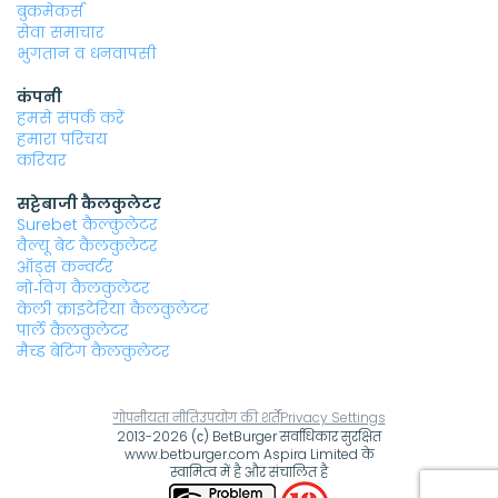
बुकमेकर्स
सेवा समाचार
भुगतान व धनवापसी
कंपनी
हमसे संपर्क करें
हमारा परिचय
करियर
सट्टेबाजी कैलकुलेटर
Surebet कैल्कुलेटर
वैल्यू बेट कैलकुलेटर
ऑड्स कन्वर्टर
नो‑विग कैलकुलेटर
केली क्राइटेरिया कैलकुलेटर
पार्ले कैलकुलेटर
मैच्ड बेटिंग कैलकुलेटर
गोपनीयता नीति
उपयोग की शर्तें
Privacy Settings
2013-2026 (с) BetBurger सर्वाधिकार सुरक्षित
www.betburger.com Aspira Limited के
स्वामित्व में है और संचालित है