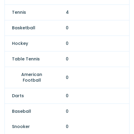
Tennis
4
Basketball
0
Hockey
0
Table Tennis
0
American
0
Football
Darts
0
Baseball
0
Snooker
0