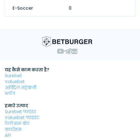
E-Soccer
0
यह कैसे काम करता है?
Surebet
Valuebet
आर्बिट्रेज सट्टेबाजी
ब्लॉग
हमारे उत्पाद
Surebet फाइंडर
Valuebet फाइंडर
टेलीग्राम बोट
कार्यक्रम
API