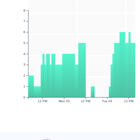
8
7
6
5
4
3
2
1
0
12 PM
Mon 03
12 PM
Tue 04
12 PM