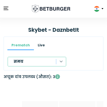
Skybet - DaznbetIt
Prematch
Live
समय
समय
अचूक दांव उपलब्ध (औसत): 3
खेल