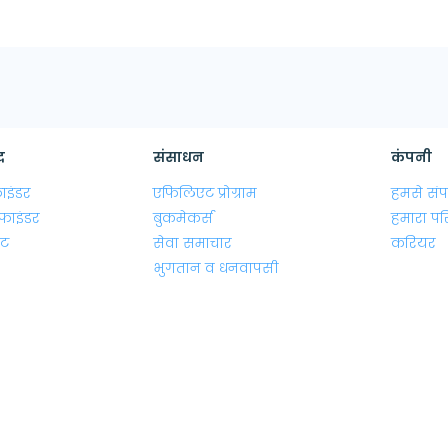
द
संसाधन
कंपनी
ाइंडर
एफिलिएट प्रोग्राम
हमसे संपर
फाइंडर
बुकमेकर्स
हमारा प
ोट
सेवा समाचार
करियर
भुगतान व धनवापसी
गोपनीयता नीति
उपयोग की शर्तें
Privacy Settings