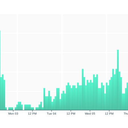
Mon 03
12 PM
Tue 04
12 PM
Wed 05
12 PM
Th