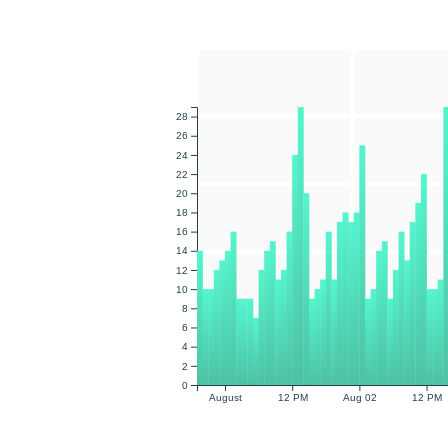
28
26
24
22
20
18
16
14
12
10
8
6
4
2
0
August
12 PM
Aug 02
12 PM