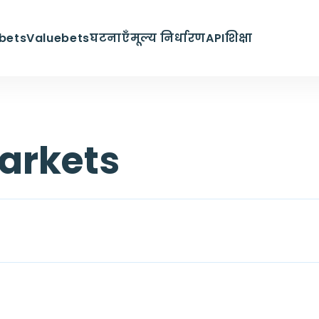
bets
Valuebets
घटनाएँ
मूल्य निर्धारण
API
शिक्षा
arkets