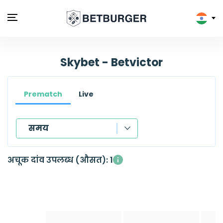
Skybet - Betvictor
Prematch
Live
समय
समय
अचूक दांव उपलब्ध (औसत): 1
खेल