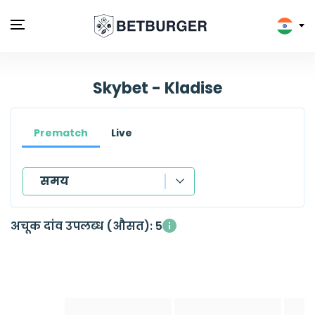
Skybet - Kladise
Prematch
Live
समय
समय
अचूक दांव उपलब्ध (औसत): 5
खेल