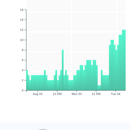
16
14
12
10
8
6
4
2
0
Aug 02
12 PM
Mon 03
12 PM
Tue 04