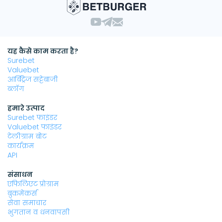
यह कैसे काम करता है?
Surebet
Valuebet
आर्बिट्रेज सट्टेबाजी
ब्लॉग
हमारे उत्पाद
Surebet फाइंडर
Valuebet फाइंडर
टेलीग्राम बोट
कार्यक्रम
API
संसाधन
एफिलिएट प्रोग्राम
बुकमेकर्स
सेवा समाचार
भुगतान व धनवापसी