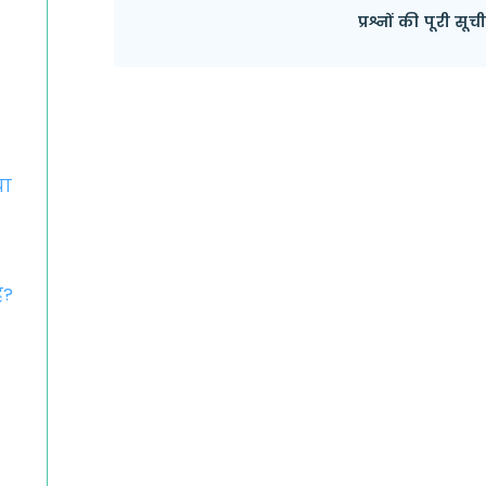
प्रश्नों की पूरी स
या
ै?