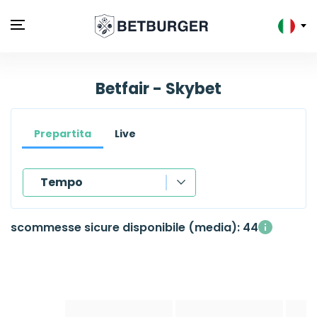
Betfair - Skybet
Prepartita
Live
Tempo
Tempo
scommesse sicure disponibile (media): 44
Sport