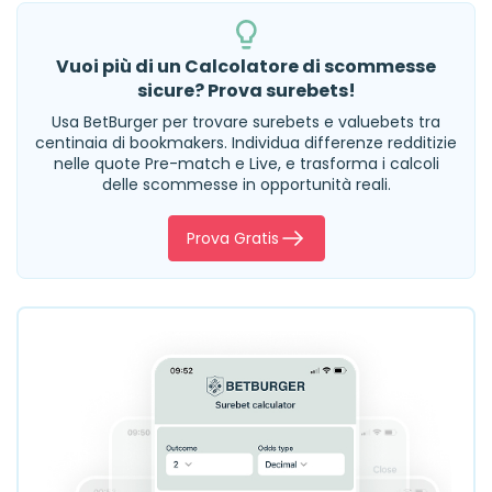
Vuoi più di un Calcolatore di scommesse
sicure? Prova surebets!
Usa BetBurger per trovare surebets e valuebets tra
centinaia di bookmakers. Individua differenze redditizie
nelle quote Pre-match e Live, e trasforma i calcoli
delle scommesse in opportunità reali.
Prova Gratis