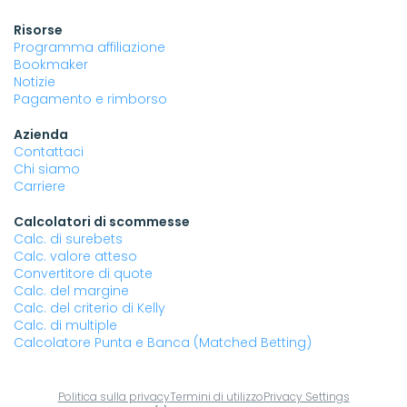
Risorse
Programma affiliazione
Bookmaker
Notizie
Pagamento e rimborso
Azienda
Contattaci
Chi siamo
Carriere
Calcolatori di scommesse
Calc. di surebets
Calc. valore atteso
Convertitore di quote
Calc. del margine
Calc. del criterio di Kelly
Calc. di multiple
Calcolatore Punta e Banca (Matched Betting)
Politica sulla privacy
Termini di utilizzo
Privacy Settings