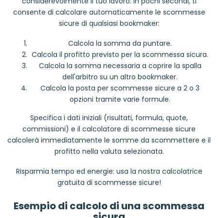
considerevolmente il tuo lavoro: in pochi secondi, ti
consente di calcolare automaticamente le scommesse
sicure di qualsiasi bookmaker:
Calcola la somma da puntare.
Calcola il profitto previsto per la scommessa sicura.
Calcola la somma necessaria a coprire la spalla
dell'arbitro su un altro bookmaker.
Calcola la posta per scommesse sicure a 2 o 3
opzioni tramite varie formule.
Specifica i dati iniziali (risultati, formula, quote,
commissioni) e il calcolatore di scommesse sicure
calcolerà immediatamente le somme da scommettere e il
profitto nella valuta selezionata.
Risparmia tempo ed energie: usa la nostra calcolatrice
gratuita di scommesse sicure!
Esempio di calcolo di una scommessa
sicura