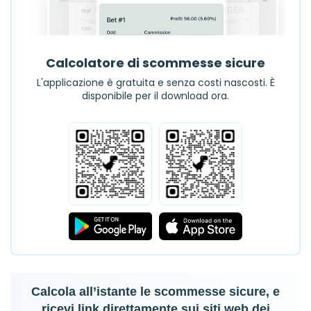
Calcolatore di scommesse sicure
L'applicazione è gratuita e senza costi nascosti. È
disponibile per il download ora.
Calcola all’istante le scommesse sicure, e
ricevi link direttamente sui siti web dei