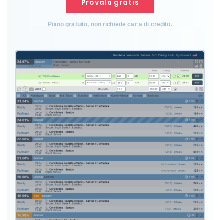
Provala gratis
Piano gratuito, non richiede carta di credito.