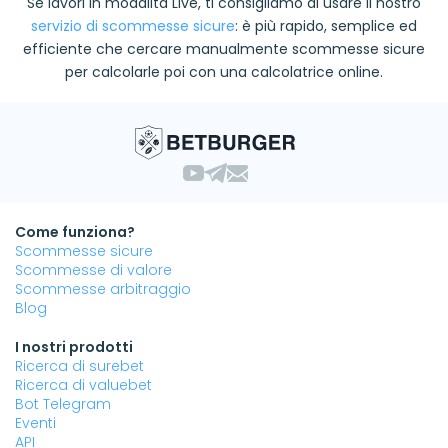
Se lavori in modalità Live, ti consigliamo di usare il nostro
servizio di scommesse sicure
: è più rapido, semplice ed
efficiente che cercare manualmente scommesse sicure
per calcolarle poi con una calcolatrice online.
Come funziona?
Scommesse sicure
Scommesse di valore
Scommesse arbitraggio
Blog
I nostri prodotti
Ricerca di surebet
Ricerca di valuebet
Bot Telegram
Eventi
API