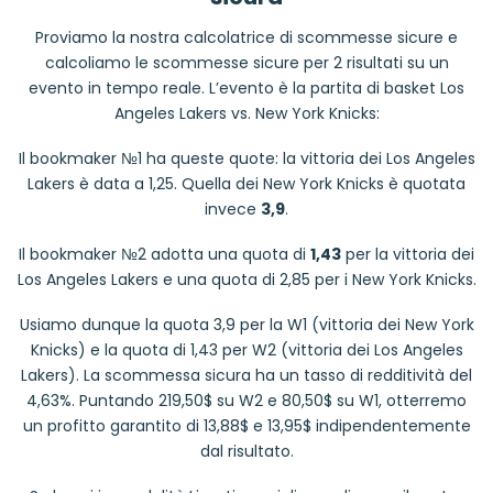
Proviamo la nostra calcolatrice di scommesse sicure e
calcoliamo le scommesse sicure per 2 risultati su un
evento in tempo reale. L’evento è la partita di basket Los
Angeles Lakers vs. New York Knicks:
Il bookmaker №1 ha queste quote: la vittoria dei Los Angeles
Lakers è data a 1,25. Quella dei New York Knicks è quotata
invece
3,9
.
Il bookmaker №2 adotta una quota di
1,43
per la vittoria dei
Los Angeles Lakers e una quota di 2,85 per i New York Knicks.
Usiamo dunque la quota 3,9 per la W1 (vittoria dei New York
Knicks) e la quota di 1,43 per W2 (vittoria dei Los Angeles
Lakers). La scommessa sicura ha un tasso di redditività del
4,63%. Puntando 219,50$ su W2 e 80,50$ su W1, otterremo
un profitto garantito di 13,88$ e 13,95$ indipendentemente
dal risultato.