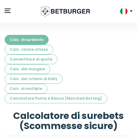
Calc. di surebets
Calc. valore atteso
Convertitore di quote
Calc. del margine
Calc. del criterio di Kelly
Calc. di multiple
Calcolatore Punta e Banca (Matched Betting)
Calcolatore di surebets
(Scommesse sicure)