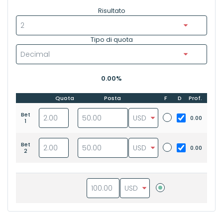
Risultato
Tipo di quota
0.00%
Quota
Posta
F
D
Prof.
Bet
0.00
1
Bet
0.00
2