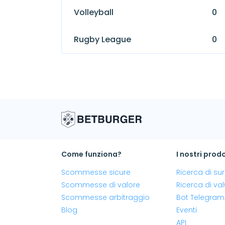
Volleyball
0
Rugby League
0
Come funziona?
I nostri prod
Scommesse sicure
Ricerca di su
Scommesse di valore
Ricerca di va
Scommesse arbitraggio
Bot Telegram
Blog
Eventi
API