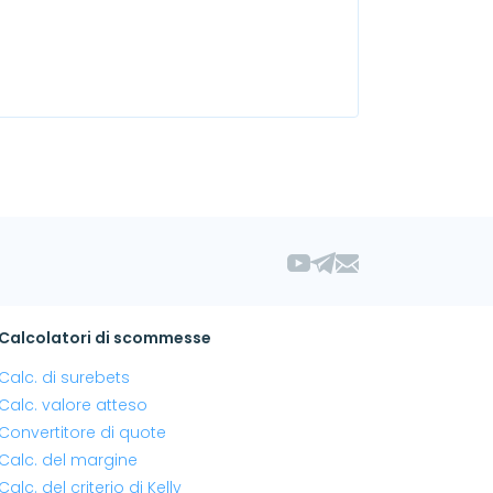
Calcolatori di scommesse
Calc. di surebets
Calc. valore atteso
Convertitore di quote
Calc. del margine
Calc. del criterio di Kelly