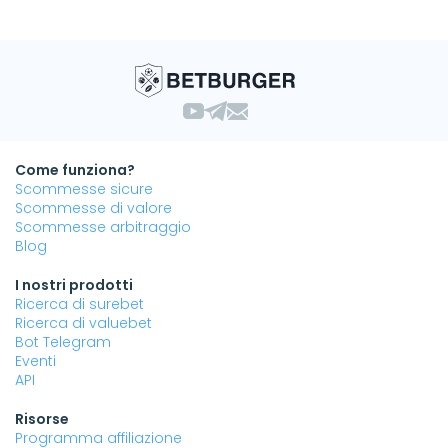
Come funziona?
Scommesse sicure
Scommesse di valore
Scommesse arbitraggio
Blog
I nostri prodotti
Ricerca di surebet
Ricerca di valuebet
Bot Telegram
Eventi
API
Risorse
Programma affiliazione