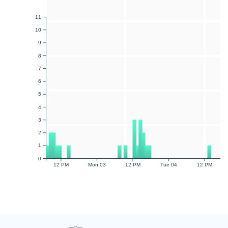
11
10
9
8
7
6
5
4
3
2
1
0
12 PM
Mon 03
12 PM
Tue 04
12 PM