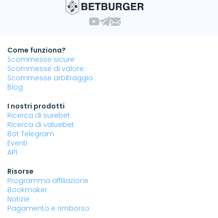
Come funziona?
Scommesse sicure
Scommesse di valore
Scommesse arbitraggio
Blog
I nostri prodotti
Ricerca di surebet
Ricerca di valuebet
Bot Telegram
Eventi
API
Risorse
Programma affiliazione
Bookmaker
Notizie
Pagamento e rimborso