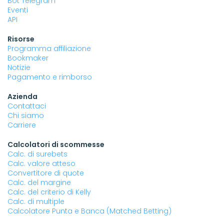
Bot Telegram
Eventi
API
Risorse
Programma affiliazione
Bookmaker
Notizie
Pagamento e rimborso
Azienda
Contattaci
Chi siamo
Carriere
Calcolatori di scommesse
Calc. di surebets
Calc. valore atteso
Convertitore di quote
Calc. del margine
Calc. del criterio di Kelly
Calc. di multiple
Calcolatore Punta e Banca (Matched Betting)