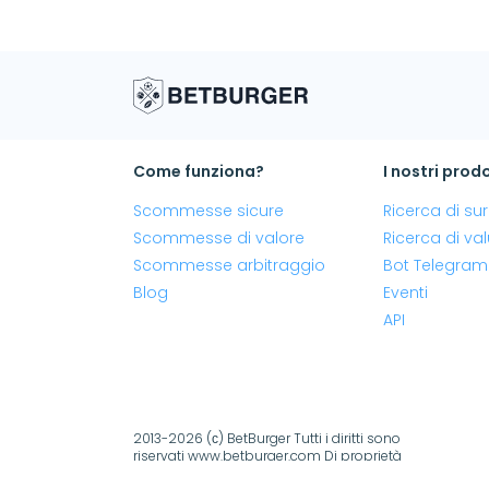
Come funziona?
I nostri prod
Scommesse sicure
Ricerca di su
Scommesse di valore
Ricerca di va
Scommesse arbitraggio
Bot Telegram
Blog
Eventi
API
2013-2026 (с) BetBurger Tutti i diritti sono
riservati
www.betburger.com Di proprietà
e gestito da Aspira Limited