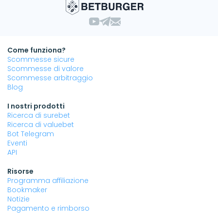
Come funziona?
Scommesse sicure
Scommesse di valore
Scommesse arbitraggio
Blog
I nostri prodotti
Ricerca di surebet
Ricerca di valuebet
Bot Telegram
Eventi
API
Risorse
Programma affiliazione
Bookmaker
Notizie
Pagamento e rimborso