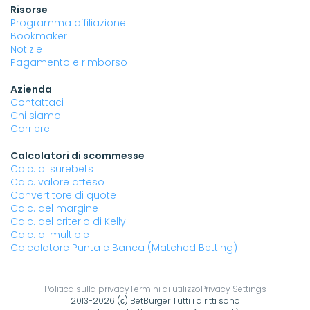
Risorse
Programma affiliazione
Bookmaker
Notizie
Pagamento e rimborso
Azienda
Contattaci
Chi siamo
Carriere
Calcolatori di scommesse
Calc. di surebets
Calc. valore atteso
Convertitore di quote
Calc. del margine
Calc. del criterio di Kelly
Calc. di multiple
Calcolatore Punta e Banca (Matched Betting)
Politica sulla privacy
Termini di utilizzo
Privacy Settings
2013-2026 (с) BetBurger Tutti i diritti sono