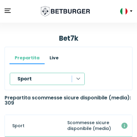
Bet7k
Prepartita
Live
Sport
Allibratori
Prepartita scommesse sicure disponibile (media):
309
Tempo
Scommesse sicure
Sport
Sport
disponibile (media)