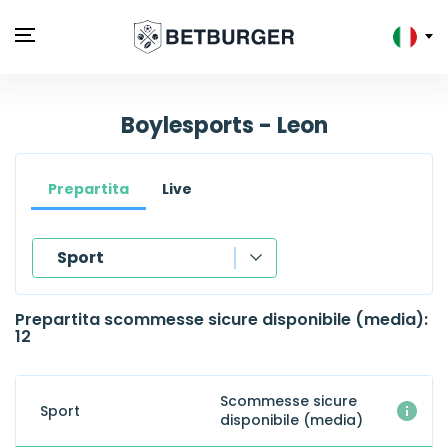
Boylesports - Leon
Prepartita
Live
Sport
Tempo
Prepartita scommesse sicure disponibile (media):
12
Sport
Scommesse sicure
Sport
disponibile (media)