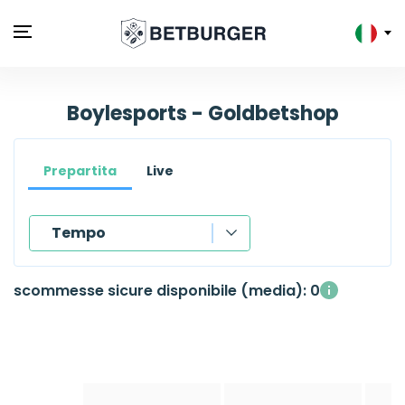
Boylesports - Goldbetshop
Prepartita
Live
Tempo
Tempo
scommesse sicure disponibile (media): 0
Sport