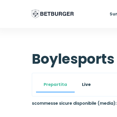
Su
Boylesports
Prepartita
Live
scommesse sicure disponibile (media):