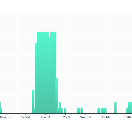
Mon 03
12 PM
Tue 04
12 PM
Wed 05
12 PM
Thu 06