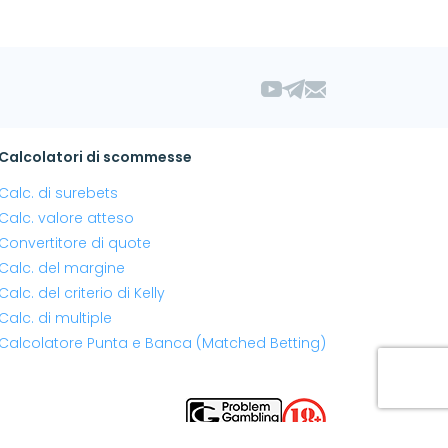
Calcolatori di scommesse
Calc. di surebets
Calc. valore atteso
Convertitore di quote
Calc. del margine
Calc. del criterio di Kelly
Calc. di multiple
Calcolatore Punta e Banca (Matched Betting)