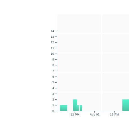
14
13
12
11
10
9
8
7
6
5
4
3
2
1
0
12 PM
Aug 02
12 PM