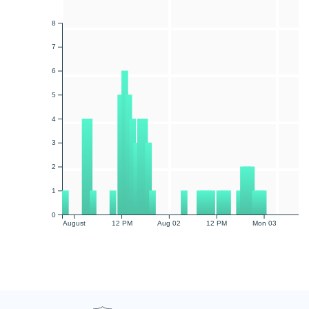
8
7
6
5
4
3
2
1
0
August
12 PM
Aug 02
12 PM
Mon 03
1