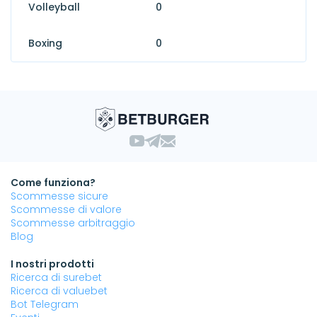
Volleyball
0
Boxing
0
Come funziona?
Scommesse sicure
Scommesse di valore
Scommesse arbitraggio
Blog
I nostri prodotti
Ricerca di surebet
Ricerca di valuebet
Bot Telegram