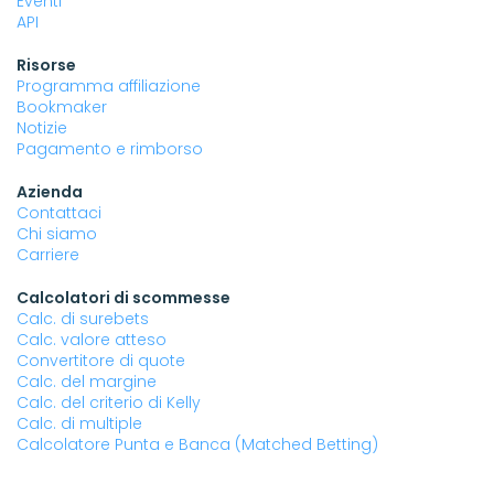
Eventi
API
Risorse
Programma affiliazione
Bookmaker
Notizie
Pagamento e rimborso
Azienda
Contattaci
Chi siamo
Carriere
Calcolatori di scommesse
Calc. di surebets
Calc. valore atteso
Convertitore di quote
Calc. del margine
Calc. del criterio di Kelly
Calc. di multiple
Calcolatore Punta e Banca (Matched Betting)