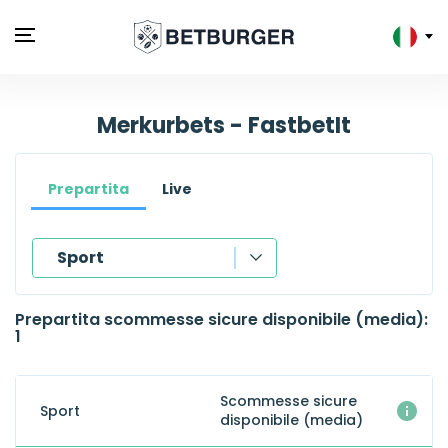
Merkurbets - FastbetIt
Prepartita
Live
Sport
Tempo
Prepartita scommesse sicure disponibile (media):
1
Sport
Scommesse sicure
Sport
disponibile (media)