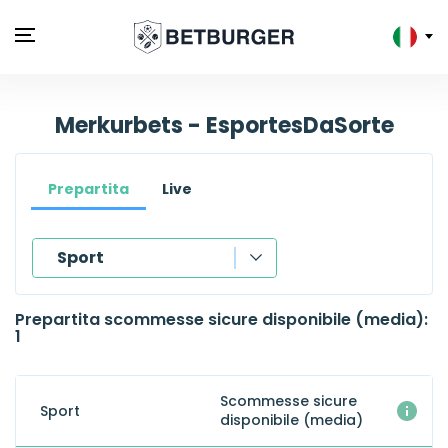
Merkurbets - EsportesDaSorte
Prepartita
Live
Sport
Tempo
Prepartita scommesse sicure disponibile (media):
1
Sport
Scommesse sicure
Sport
disponibile (media)