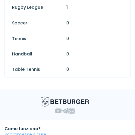
Rugby League
1
Soccer
0
Tennis
0
Handball
0
Table Tennis
0
Come funziona?
Scommesse sicure