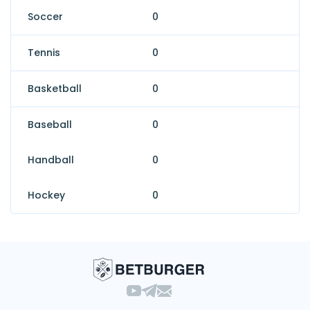
Soccer
0
Tennis
0
Basketball
0
Baseball
0
Handball
0
Hockey
0