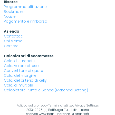
Risorse
Programma affiliazione
Bookmaker
Notizie
Pagamento e rimborso
Azienda
Contattaci
Chi siamo
Carriere
Calcolatori di scommesse
Calc. di surebets
Calc. valore atteso
Convertitore di quote
Calc. del margine
Calc. del criterio di Kelly
Calc. di multiple
Calcolatore Punta e Banca (Matched Betting)
Politica sulla privacy
Termini di utilizzo
Privacy Settings
2013-2026 (с) BetBurger Tutti i diritti sono
riservati
www.betburger.com Di proprietà