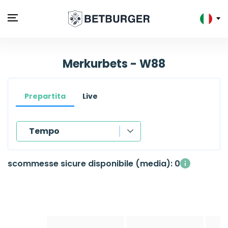
Merkurbets - W88
Prepartita
Live
Tempo
Tempo
scommesse sicure disponibile (media): 0
Sport