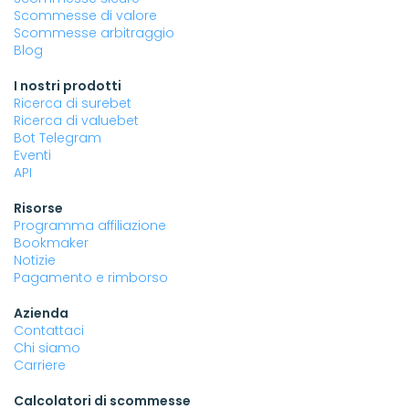
Scommesse di valore
Scommesse arbitraggio
Blog
I nostri prodotti
Ricerca di surebet
Ricerca di valuebet
Bot Telegram
Eventi
API
Risorse
Programma affiliazione
Bookmaker
Notizie
Pagamento e rimborso
Azienda
Contattaci
Chi siamo
Carriere
Calcolatori di scommesse