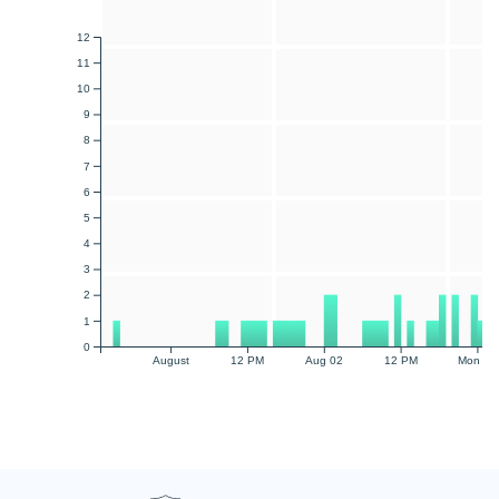
12
11
10
9
8
7
6
5
4
3
2
1
0
August
12 PM
Aug 02
12 PM
Mon 03