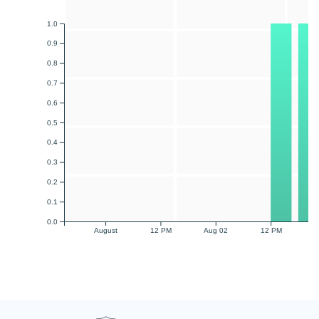
1.0
0.9
0.8
0.7
0.6
0.5
0.4
0.3
0.2
0.1
0.0
August
12 PM
Aug 02
12 PM
M