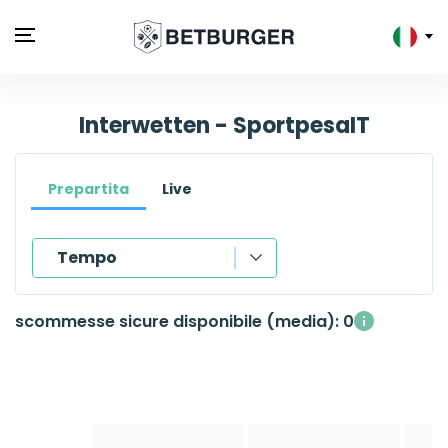
Interwetten - SportpesaIT
Prepartita
Live
Tempo
Tempo
scommesse sicure disponibile (media): 0
Sport