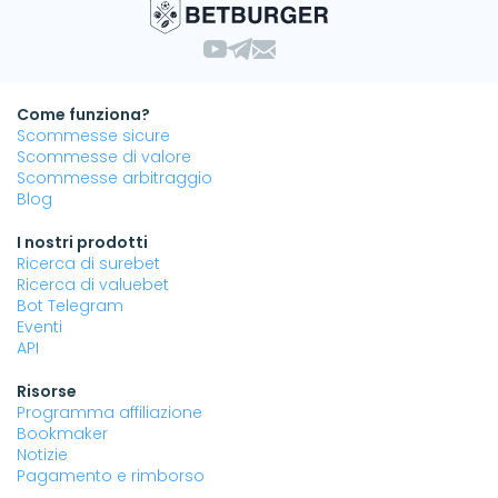
Come funziona?
Scommesse sicure
Scommesse di valore
Scommesse arbitraggio
Blog
I nostri prodotti
Ricerca di surebet
Ricerca di valuebet
Bot Telegram
Eventi
API
Risorse
Programma affiliazione
Bookmaker
Notizie
Pagamento e rimborso