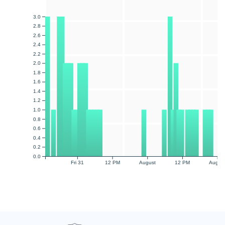
3.0
2.8
2.6
2.4
2.2
2.0
1.8
1.6
1.4
1.2
1.0
0.8
0.6
0.4
0.2
0.0
Fri 31
12 PM
August
12 PM
Aug 0