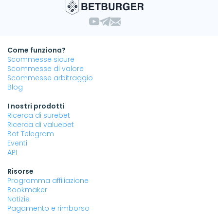
Come funziona?
Scommesse sicure
Scommesse di valore
Scommesse arbitraggio
Blog
I nostri prodotti
Ricerca di surebet
Ricerca di valuebet
Bot Telegram
Eventi
API
Risorse
Programma affiliazione
Bookmaker
Notizie
Pagamento e rimborso