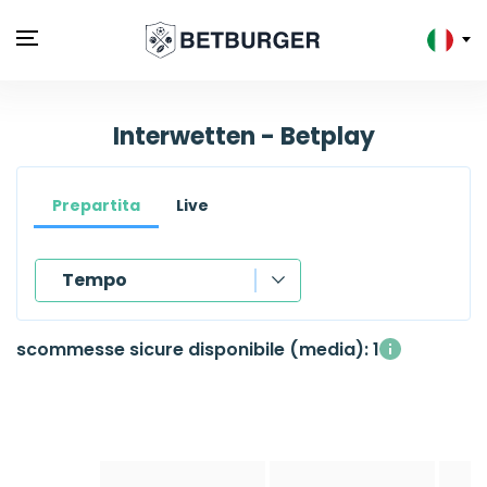
Interwetten - Betplay
Prepartita
Live
Tempo
Tempo
scommesse sicure disponibile (media): 1
Sport