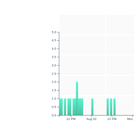
5.0
4.5
4.0
3.5
3.0
2.5
2.0
1.5
1.0
0.5
0.0
12 PM
Aug 02
12 PM
Mon