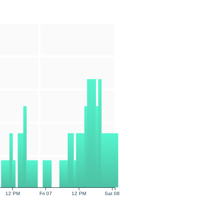
12 PM
Fri 07
12 PM
Sat 08