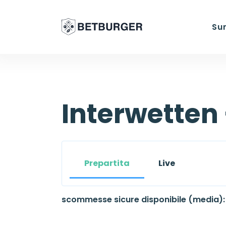
Su
Interwetten
Prepartita
Live
scommesse sicure disponibile (media): 