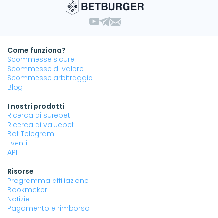
Come funziona?
Scommesse sicure
Scommesse di valore
Scommesse arbitraggio
Blog
I nostri prodotti
Ricerca di surebet
Ricerca di valuebet
Bot Telegram
Eventi
API
Risorse
Programma affiliazione
Bookmaker
Notizie
Pagamento e rimborso