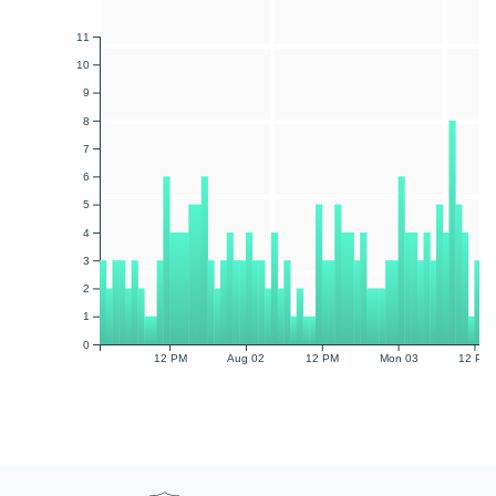
11
10
9
8
7
6
5
4
3
2
1
0
12 PM
Aug 02
12 PM
Mon 03
12 PM