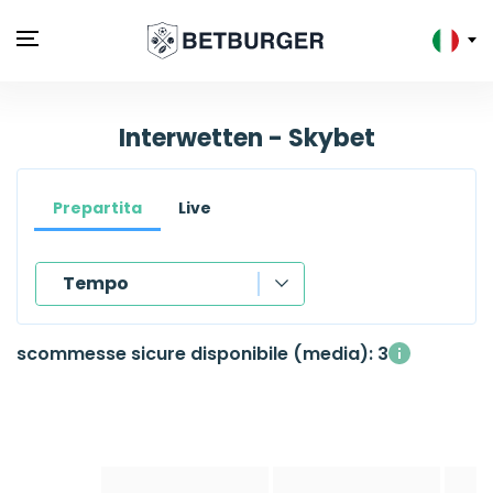
Interwetten - Skybet
Prepartita
Live
Tempo
Tempo
scommesse sicure disponibile (media): 3
Sport