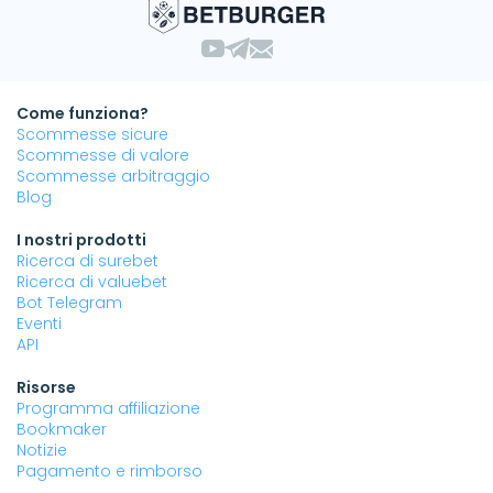
Come funziona?
Scommesse sicure
Scommesse di valore
Scommesse arbitraggio
Blog
I nostri prodotti
Ricerca di surebet
Ricerca di valuebet
Bot Telegram
Eventi
API
Risorse
Programma affiliazione
Bookmaker
Notizie
Pagamento e rimborso