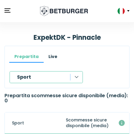
ExpektDK - Pinnacle
Prepartita
Live
Sport
Tempo
Prepartita scommesse sicure disponibile (media):
0
Sport
Scommesse sicure
Sport
disponibile (media)