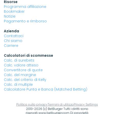
Risorse
Programma affiliazione
Bookmaker
Notizie
Pagamento e rimborso
Azienda
Contattaci
Chi siamo
Carriere
Calcolatori di scommesse
Calc. di surebets
Calc. valore atteso
Convertitore di quote
Calc. del margine
Calc. del criterio di Kelly
Calc. di multiple
Calcolatore Punta e Banca (Matched Betting)
Politica sulla privacy
Termini di utilizzo
Privacy Settings
2013-2026 (с) BetBurger Tutti i diritti sono
riservati
www.betburger.com Di proprietà