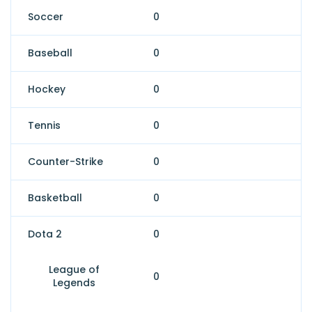
Soccer
0
Baseball
0
Hockey
0
Tennis
0
Counter-Strike
0
Basketball
0
Dota 2
0
League of
0
Legends