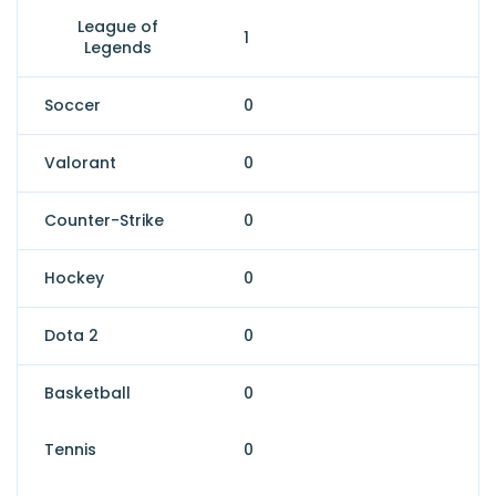
League of
1
Legends
Soccer
0
Valorant
0
Counter-Strike
0
Hockey
0
Dota 2
0
Basketball
0
Tennis
0