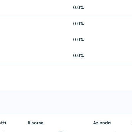
0.0
%
0.0
%
0.0
%
0.0
%
otti
Risorse
Azienda