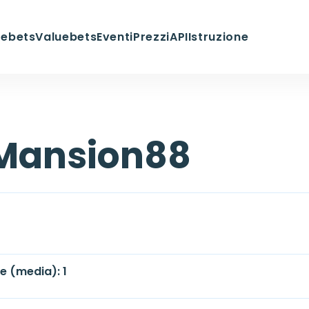
rebets
Valuebets
Eventi
Prezzi
API
Istruzione
 Mansion88
e (media): 1