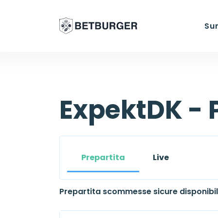
Su
ExpektDK - 
Prepartita
Live
Prepartita scommesse sicure disponibil