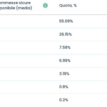
ommesse sicure
Quota, %
ponibile (media)
55.09
%
26.15
%
7.58
%
6.99
%
3.19
%
0.8
%
0.2
%