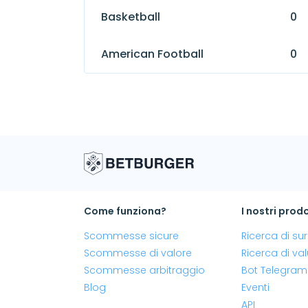
Basketball
0
American Football
0
Come funziona?
I nostri prod
Scommesse sicure
Ricerca di su
Scommesse di valore
Ricerca di va
Scommesse arbitraggio
Bot Telegram
Blog
Eventi
API