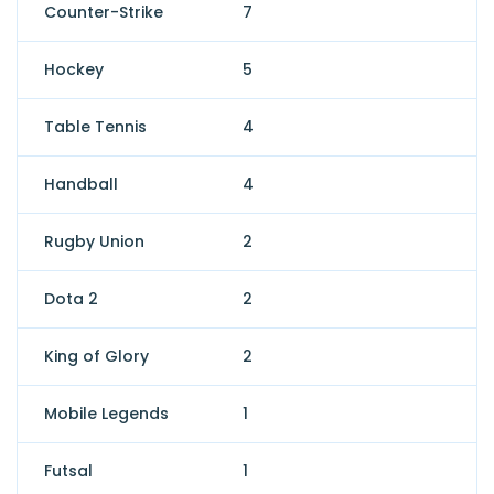
Counter-Strike
7
Hockey
5
Table Tennis
4
Handball
4
Rugby Union
2
Dota 2
2
King of Glory
2
Mobile Legends
1
Futsal
1