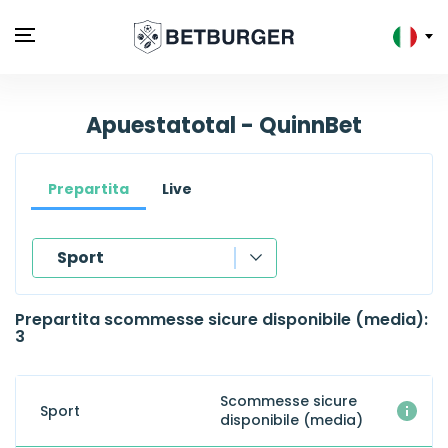
Apuestatotal - QuinnBet
Prepartita
Live
Sport
Tempo
Prepartita scommesse sicure disponibile (media):
3
Sport
Scommesse sicure
Sport
disponibile (media)