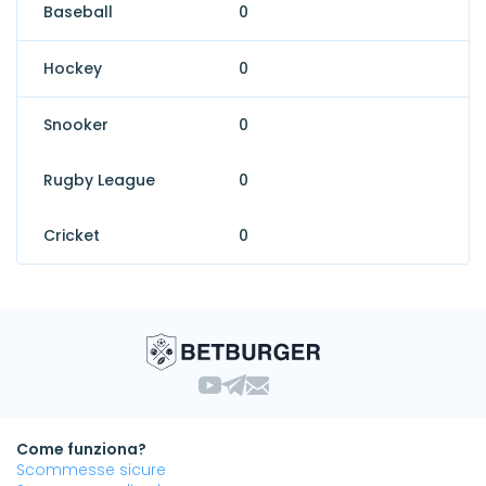
Baseball
0
Hockey
0
Snooker
0
Rugby League
0
Cricket
0
Come funziona?
Scommesse sicure