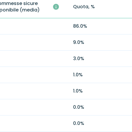
ommesse sicure
Quota, %
ponibile (media)
86.0
%
9.0
%
3.0
%
1.0
%
1.0
%
0.0
%
0.0
%