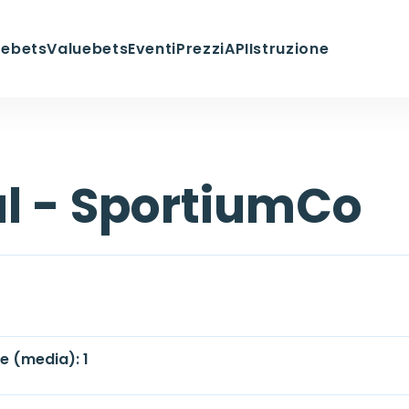
rebets
Valuebets
Eventi
Prezzi
API
Istruzione
l - SportiumCo
e (media): 1