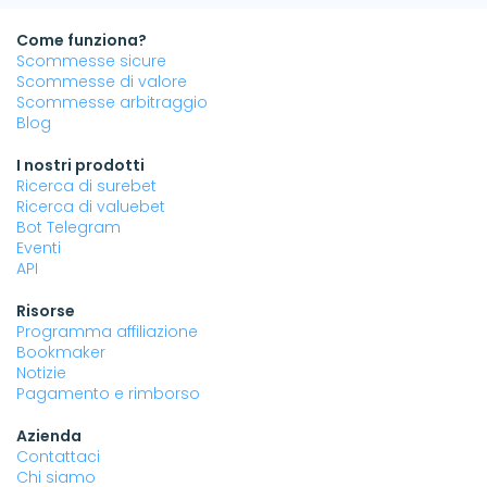
Come funziona?
Scommesse sicure
Scommesse di valore
Scommesse arbitraggio
Blog
I nostri prodotti
Ricerca di surebet
Ricerca di valuebet
Bot Telegram
Eventi
API
Risorse
Programma affiliazione
Bookmaker
Notizie
Pagamento e rimborso
Azienda
Contattaci
Chi siamo