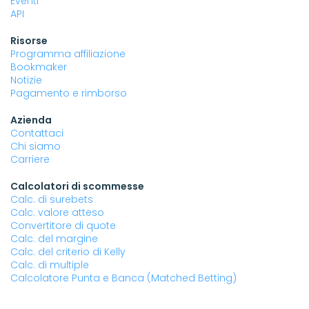
Eventi
API
Risorse
Programma affiliazione
Bookmaker
Notizie
Pagamento e rimborso
Azienda
Contattaci
Chi siamo
Carriere
Calcolatori di scommesse
Calc. di surebets
Calc. valore atteso
Convertitore di quote
Calc. del margine
Calc. del criterio di Kelly
Calc. di multiple
Calcolatore Punta e Banca (Matched Betting)