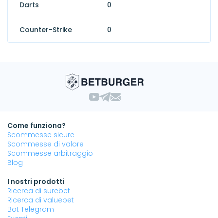
Darts
0
Counter-Strike
0
Come funziona?
Scommesse sicure
Scommesse di valore
Scommesse arbitraggio
Blog
I nostri prodotti
Ricerca di surebet
Ricerca di valuebet
Bot Telegram