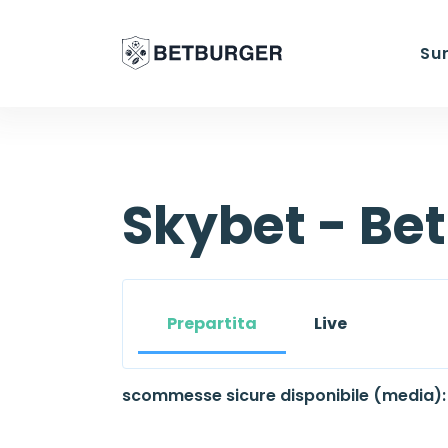
Su
Skybet - Bet
Prepartita
Live
scommesse sicure disponibile (media):