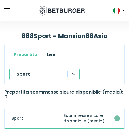
888Sport - Mansion88Asia
Prepartita
Live
Sport
Tempo
Prepartita scommesse sicure disponibile (media):
0
Sport
Scommesse sicure
Sport
disponibile (media)