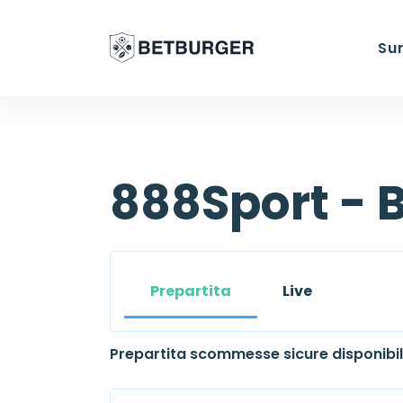
Su
888Sport - B
Prepartita
Live
Prepartita scommesse sicure disponibil