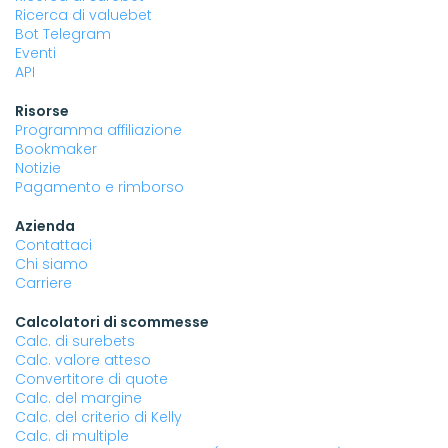
Ricerca di valuebet
Bot Telegram
Eventi
API
Risorse
Programma affiliazione
Bookmaker
Notizie
Pagamento e rimborso
Azienda
Contattaci
Chi siamo
Carriere
Calcolatori di scommesse
Calc. di surebets
Calc. valore atteso
Convertitore di quote
Calc. del margine
Calc. del criterio di Kelly
Calc. di multiple