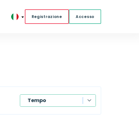
Registrazione
Accesso
Tempo
Tempo
Sport