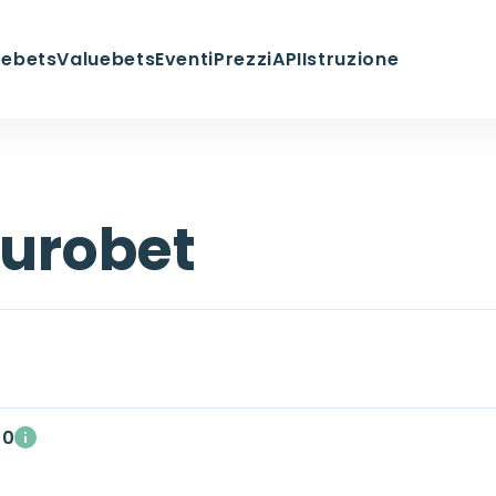
rebets
Valuebets
Eventi
Prezzi
API
Istruzione
Eurobet
 0