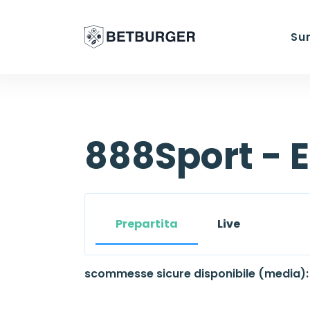
Su
888Sport - 
Prepartita
Live
scommesse sicure disponibile (media):