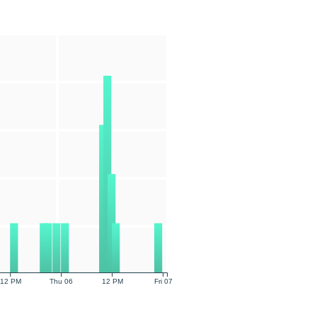
12 PM
Thu 06
12 PM
Fri 07