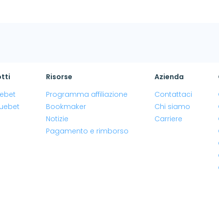
otti
Risorse
Azienda
rebet
Programma affiliazione
Contattaci
luebet
Bookmaker
Chi siamo
Notizie
Carriere
Pagamento e rimborso
Politica sulla privacy
Termini di utilizzo
Privacy Settings