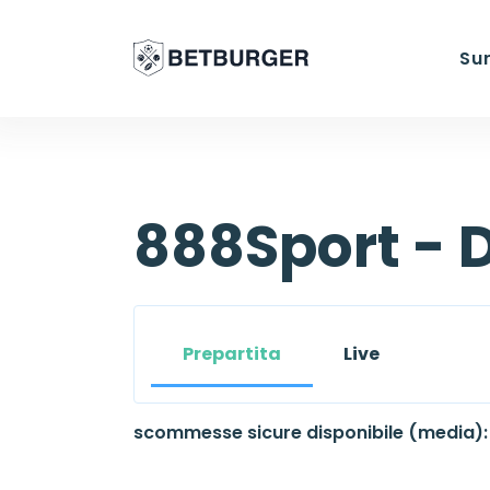
Su
888Sport -
Prepartita
Live
scommesse sicure disponibile (media):