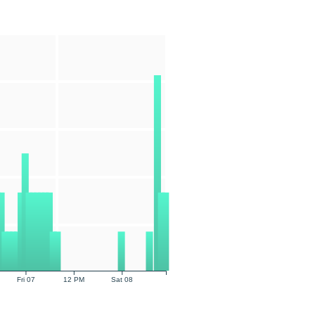
Fri 07
12 PM
Sat 08