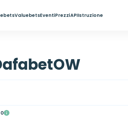
rebets
Valuebets
Eventi
Prezzi
API
Istruzione
 DafabetOW
 0