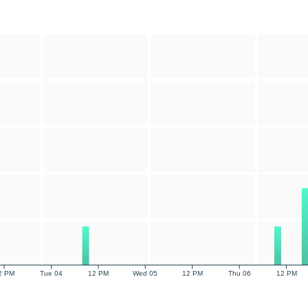
2 PM
Tue 04
12 PM
Wed 05
12 PM
Thu 06
12 PM