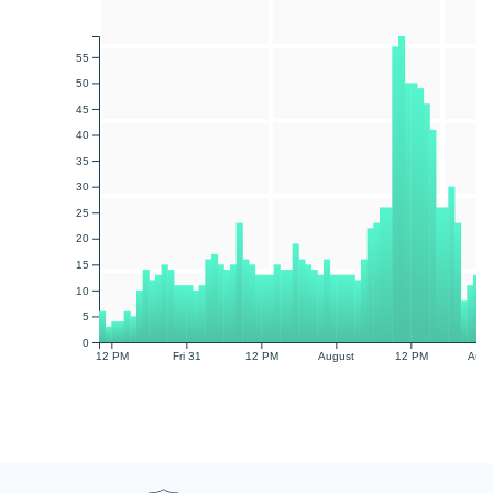
55
50
45
40
35
30
25
20
15
10
5
0
12 PM
Fri 31
12 PM
August
12 PM
Aug 