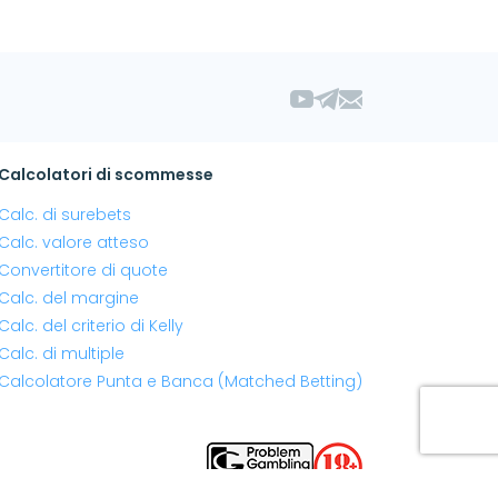
Calcolatori di scommesse
Calc. di surebets
Calc. valore atteso
Convertitore di quote
Calc. del margine
Calc. del criterio di Kelly
Calc. di multiple
Calcolatore Punta e Banca (Matched Betting)