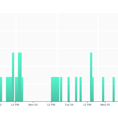
02
12 PM
Mon 03
12 PM
Tue 04
12 PM
Wed 05