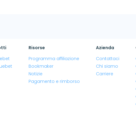
otti
Risorse
Azienda
rebet
Programma affiliazione
Contattaci
luebet
Bookmaker
Chi siamo
Notizie
Carriere
Pagamento e rimborso
Politica sulla privacy
Termini di utilizzo
Privacy Settings