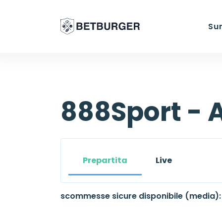
Su
888Sport - A
Prepartita
Live
scommesse sicure disponibile (media): 