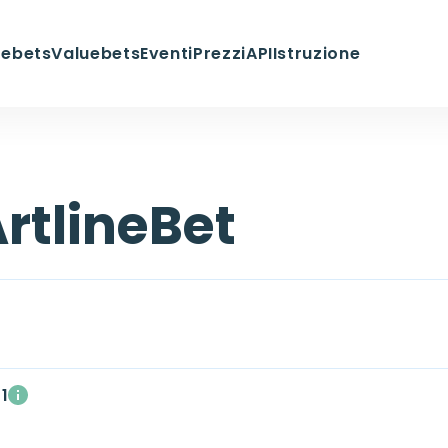
rebets
Valuebets
Eventi
Prezzi
API
Istruzione
rtlineBet
1