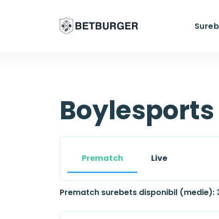
Sureb
Boylesports
Prematch
Live
Prematch surebets disponibil (medie): 