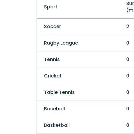
Sur
Sport
(m
Soccer
2
Rugby League
0
Tennis
0
Cricket
0
Table Tennis
0
Baseball
0
Basketball
0